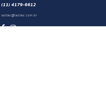
(11) 4179-6612
laotec@laotec.com.br
Solicite um
orçamento