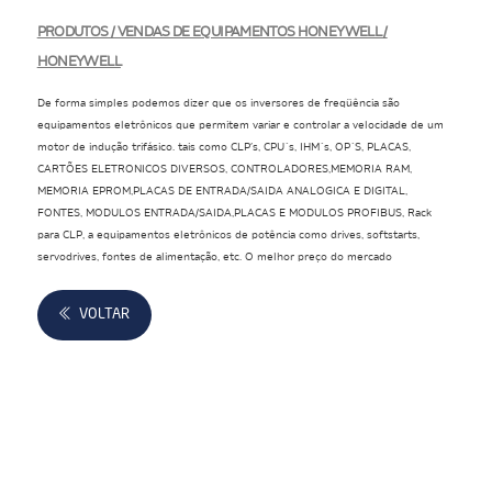
PRODUTOS / VENDAS DE EQUIPAMENTOS HONEYWELL /
HONEYWELL
De forma simples podemos dizer que os inversores de freqüência são
equipamentos eletrônicos que permitem variar e controlar a velocidade de um
motor de indução trifásico. tais como CLP’s, CPU´s, IHM´s, OP´S, PLACAS,
CARTÕES ELETRONICOS DIVERSOS, CONTROLADORES,MEMORIA RAM,
MEMORIA EPROM,PLACAS DE ENTRADA/SAIDA ANALOGICA E DIGITAL,
FONTES, MODULOS ENTRADA/SAIDA,PLACAS E MODULOS PROFIBUS, Rack
para CLP, a equipamentos eletrônicos de potência como drives, softstarts,
servodrives, fontes de alimentação, etc. O melhor preço do mercado
VOLTAR