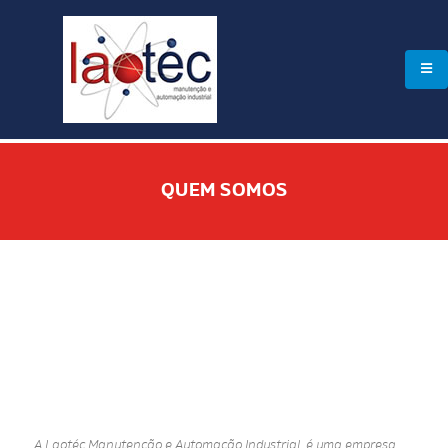
QUEM SOMOS
A Laotéc Manutenção e Automação Industrial, é uma empresa