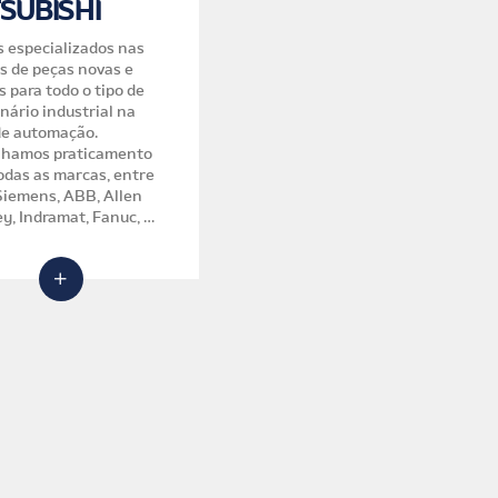
SUBISHI
EQUIPAMENTOS
ELETRONICOS
 especializados nas
s de peças novas e
Manutenção especializada
 para todo o tipo de
em todas as marcas de
nário industrial na
equipamentos eletrônicos.
de automação.
Equipamentos são todos
lhamos praticamento
testados em nosso
odas as marcas, entre
laboratório com garantia.
ey, Indramat, Fanuc, GE
, Danfoss, Mitsubishi e
s outras.