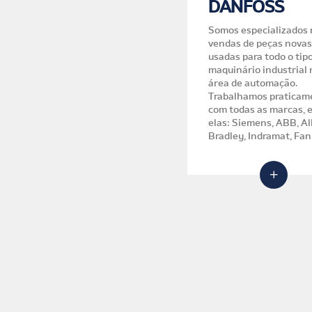
EQUIPAMENTOS
DANFOSS
ELETRONICOS
Somos especializados 
vendas de peças novas
Manutenção especializada
usadas para todo o tip
em todas as marcas de
maquinário industrial 
equipamentos eletrônicos.
área de automação.
Equipamentos são todos
Trabalhamos praticam
testados em nosso
com todas as marcas, 
laboratório com garantia.
elas: Siemens, ABB, Allen
Bradley, Indramat, Fan
Fanuc, Danfoss, Mitsub
muitas outras.