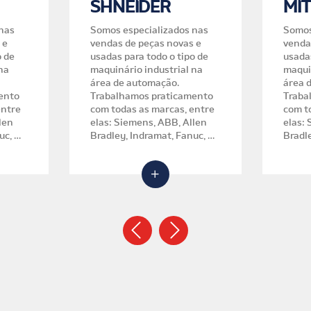
SHNEIDER
MIT
nas
Somos especializados nas
Somos
 e
vendas de peças novas e
venda
o de
usadas para todo o tipo de
usadas
na
maquinário industrial na
maqui
área de automação.
área 
ento
Trabalhamos praticamento
Traba
entre
com todas as marcas, entre
com t
elas: Siemens, ABB, Allen
elas: Siemens, ABB, Allen
uc, GE
Bradley, Indramat, Fanuc, GE
Bradl
ishi e
Fanuc, Danfoss, Mitsubishi e
Fanuc
muitas outras.
muita