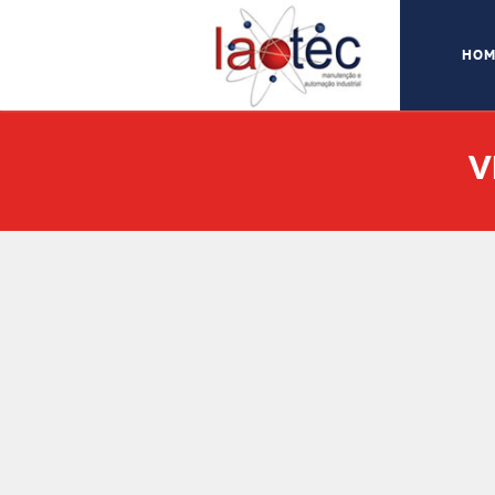
HOM
V