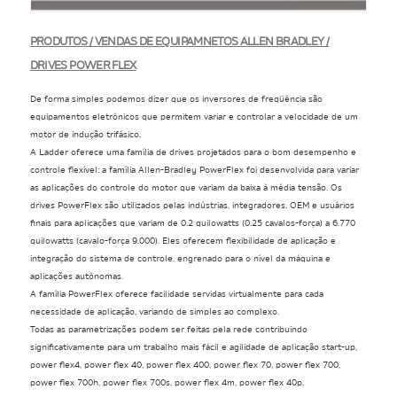
PRODUTOS / VENDAS DE EQUIPAMNETOS ALLEN BRADLEY /
DRIVES POWER FLEX
De forma simples podemos dizer que os inversores de freqüência são
equipamentos eletrônicos que permitem variar e controlar a velocidade de um
motor de indução trifásico.
A Ladder oferece uma família de drives projetados para o bom desempenho e
controle flexível: a família Allen-Bradley PowerFlex foi desenvolvida para variar
as aplicações do controle do motor que variam da baixa à média tensão. Os
drives PowerFlex são utilizados pelas indústrias, integradores, OEM e usuários
finais para aplicações que variam de 0.2 quilowatts (0.25 cavalos-força) a 6.770
quilowatts (cavalo-força 9.000). Eles oferecem flexibilidade de aplicação e
integração do sistema de controle, engrenado para o nível da máquina e
aplicações autônomas.
A família PowerFlex oferece facilidade servidas virtualmente para cada
necessidade de aplicação, variando de simples ao complexo.
Todas as parametrizações podem ser feitas pela rede contribuindo
significativamente para um trabalho mais fácil e agilidade de aplicação start-up,
power flex4, power flex 40, power flex 400, power flex 70, power flex 700,
power flex 700h, power flex 700s, power flex 4m, power flex 40p.