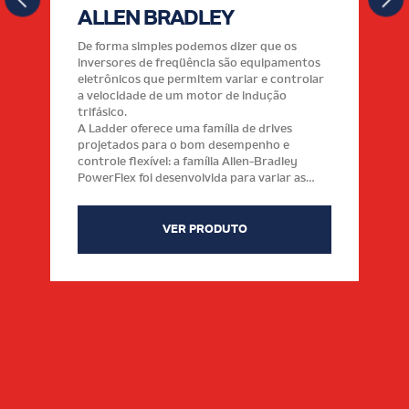
ALLEN BRADLEY
De forma simples podemos dizer que os
inversores de freqüência são equipamentos
eletrônicos que permitem variar e controlar
a velocidade de um motor de indução
trifásico.
A Ladder oferece uma família de drives
projetados para o bom desempenho e
controle flexível: a família Allen-Bradley
PowerFlex foi desenvolvida para variar as
aplicações do controle do motor que variam
da baixa à média tensão. Os drives PowerFlex
são utilizados pelas indústrias, integradores,
VER PRODUTO
OEM e usuários finais para aplicações que
variam de 0.2 quilowatts (0.25 cavalos-força)
a 6.770 quilowatts (cavalo-força 9.000). Eles
oferecem flexibilidade de aplicação e
integração do sistema de controle,
engrenado para o nível da máquina e
aplicações autônomas.
A família PowerFlex oferece facilidade
servidas virtualmente para cada necessidade
de aplicação, variando de simples ao
complexo.