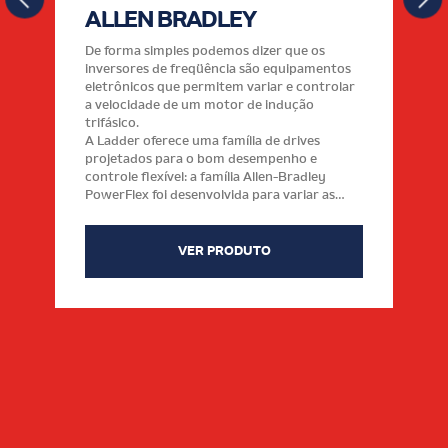
ALLEN BRADLEY
De forma simples podemos dizer que os
inversores de freqüência são equipamentos
eletrônicos que permitem variar e controlar
a velocidade de um motor de indução
trifásico.
A Ladder oferece uma família de drives
projetados para o bom desempenho e
controle flexível: a família Allen-Bradley
PowerFlex foi desenvolvida para variar as
aplicações do controle do motor que variam
da baixa à média tensão. Os drives PowerFlex
são utilizados pelas indústrias, integradores,
VER PRODUTO
OEM e usuários finais para aplicações que
variam de 0.2 quilowatts (0.25 cavalos-força)
a 6.770 quilowatts (cavalo-força 9.000). Eles
oferecem flexibilidade de aplicação e
integração do sistema de controle,
engrenado para o nível da máquina e
aplicações autônomas.
A família PowerFlex oferece facilidade
servidas virtualmente para cada necessidade
de aplicação, variando de simples ao
complexo.